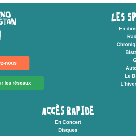
LES S
En dire
Rad
Chroniq
Bist
ez-nous
Auto
Le B
r les réseaux
L'hive
ACCÈS RAPIDE
En Concert
Disques