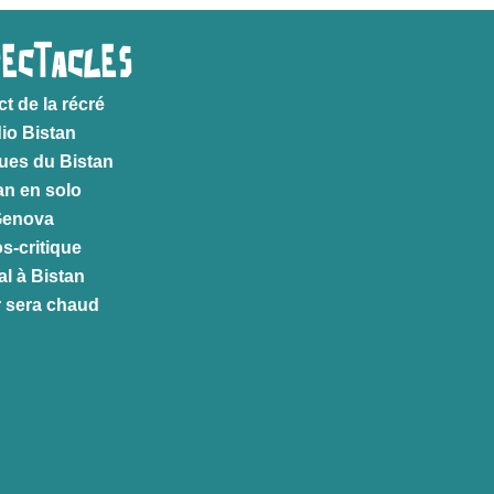
PECTACLES
ct de la récré
io Bistan
ues du Bistan
an en solo
Genova
s-critique
al à Bistan
r sera chaud