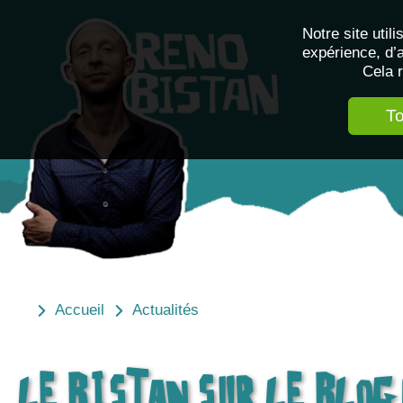
Notre site uti
expérience, d’a
Cela r
To
Accueil
Actualités
LE BISTAN SUR LE BLOG