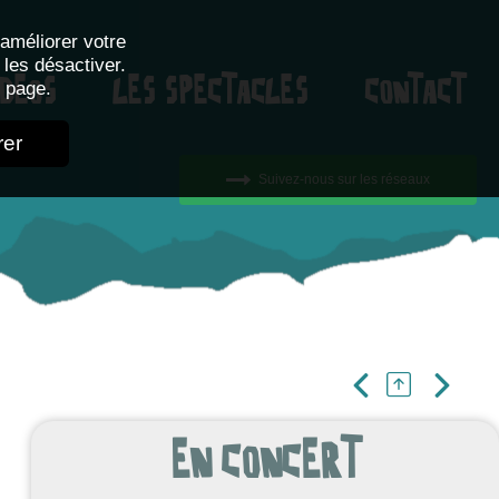
améliorer votre
 les désactiver.
 page.
DÉOS
LES SPECTACLES
CONTACT
rer
Suivez-nous sur les réseaux
EN CONCERT